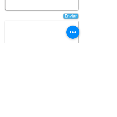
Enviar
Rua 13 de Maio, 659 (Sala 1) - Centro
Indaiatuba/São Paulo
contato@connecta.tech
(19) 2516-3605